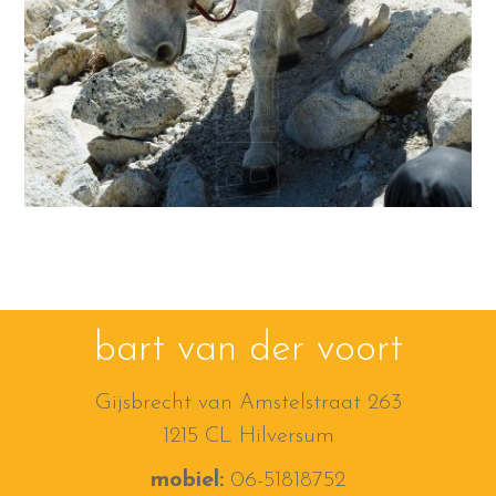
bart van der voort
Gijsbrecht van Amstelstraat 263
1215 CL Hilversum
mobiel:
06-51818752