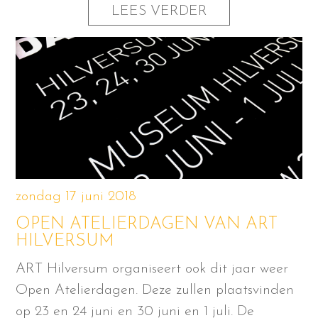
LEES VERDER
zondag 17 juni 2018
OPEN ATELIERDAGEN VAN ART
HILVERSUM
ART Hilversum organiseert ook dit jaar weer
Open Atelierdagen. Deze zullen plaatsvinden
op 23 en 24 juni en 30 juni en 1 juli. De