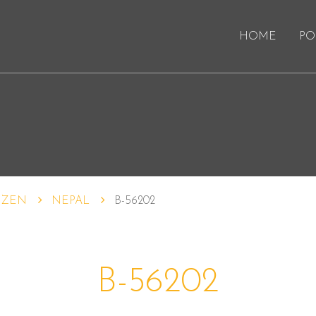
HOME
PO
IZEN
NEPAL
B-56202
B-56202