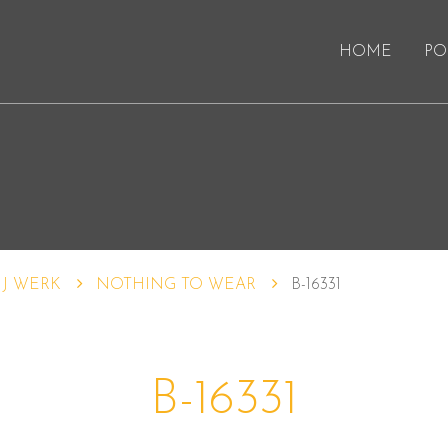
HOME
PO
IJ WERK
NOTHING TO WEAR
B-16331
B-16331