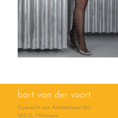
bart van der voort
Gijsbrecht van Amstelstraat 263
1215 CL Hilversum