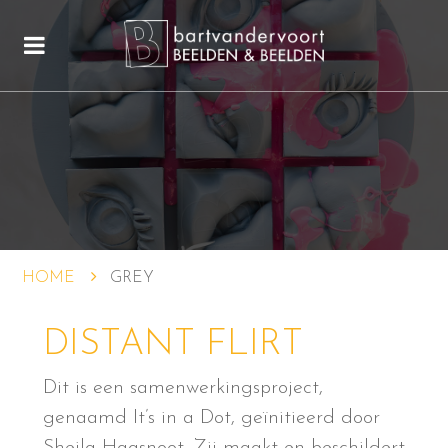
HOME
GREY
DISTANT FLIRT
Dit is een samenwerkingsproject,
genaamd It’s in a Dot, geïnitieerd door