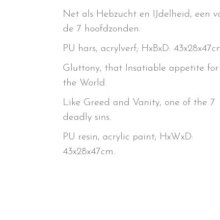
Net als Hebzucht en IJdelheid, een v
de 7 hoofdzonden.
PU hars, acrylverf; HxBxD: 43x28x47c
Gluttony, that Insatiable appetite for
the World.
Like Greed and Vanity, one of the 7
deadly sins.
PU resin, acrylic paint; HxWxD:
43x28x47cm.