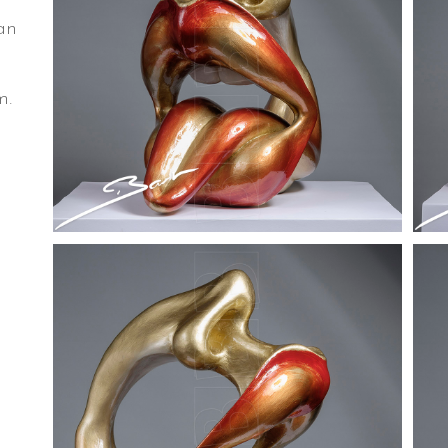
an
m.