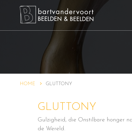
HOME
GLUTTONY
GLUTTONY
Gulzigheid, die Onstilbare honger n
de Wereld.