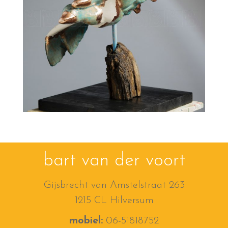
bart van der voort
Gijsbrecht van Amstelstraat 263
1215 CL Hilversum
mobiel:
06-51818752