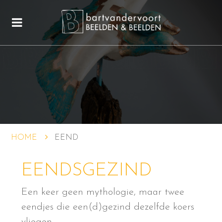
HOME
EEND
EENDSGEZIND
Een keer geen mythologie, maar twee
eendjes die een(d)gezind dezelfde koers