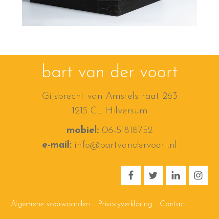
bart van der voort
Gijsbrecht van Amstelstraat 263
1215 CL Hilversum
mobiel:
06-51818752
e-mail:
info@bartvandervoort.nl
Algemene voorwaarden
Privacyverklaring
Contact