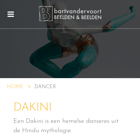
HOME
DANCER
DAKINI
Een Dakini is een hemelse danseres uit
de Hindu mythologie.