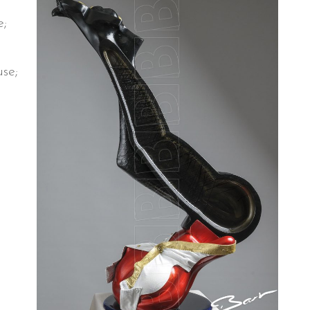
e;
use;