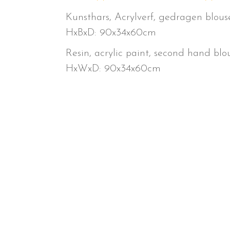
Kunsthars, Acrylverf, gedragen blous
HxBxD: 90x34x60cm
Resin, acrylic paint, second hand blo
HxWxD: 90x34x60cm