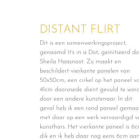
DISTANT FLIRT
Dit is een samenwerkingsproject,
genaamd It’s in a Dot, geïnitieerd do
Sheila Haasnoot. Zij maakt en
beschildert vierkante panelen van
50x50cm, een cirkel op het paneel v
41cm doorsnede dient gevuld te wor
door een andere kunstenaar. In dit
geval heb ik een rond paneel gemaa
met daar op een werk vervaardigd v
kunsthars. Het vierkante paneel is 6
dik en ik heb daar nog eens 6cm aa