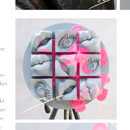
or
an
den
kt
an
cm
n