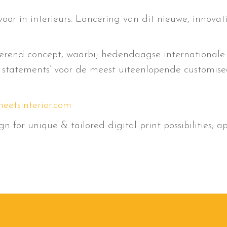
voor in interieurs. Lancering van dit nieuwe, innovati
overend concept, waarbij hedendaagse internationale
ty statements’ voor de meest uiteenlopende customise
eetsinterior.com
n for unique & tailored digital print possibilities; app