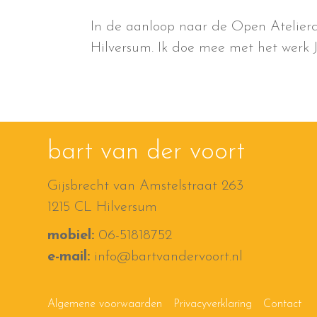
In de aanloop naar de Open Atelierd
Hilversum. Ik doe mee met het werk 
bart van der voort
Gijsbrecht van Amstelstraat 263
1215 CL Hilversum
mobiel:
06-51818752
e-mail:
info@bartvandervoort.nl
Algemene voorwaarden
Privacyverklaring
Contact