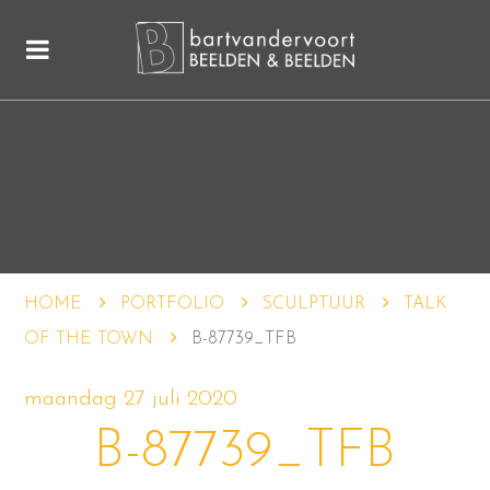
HOME
PORTFOLIO
SCULPTUUR
TALK
OF THE TOWN
B-87739_TFB
maandag 27 juli 2020
B-87739_TFB