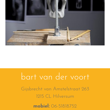
bart van der voort
Gijsbrecht van Amstelstraat 263
1215 CL Hilversum
mobiel:
06-51818752