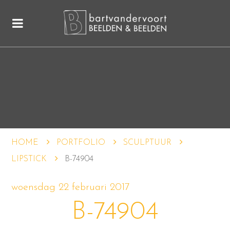
HOME
PORTFOLIO
SCULPTUUR
LIPSTICK
B-74904
woensdag 22 februari 2017
B-74904