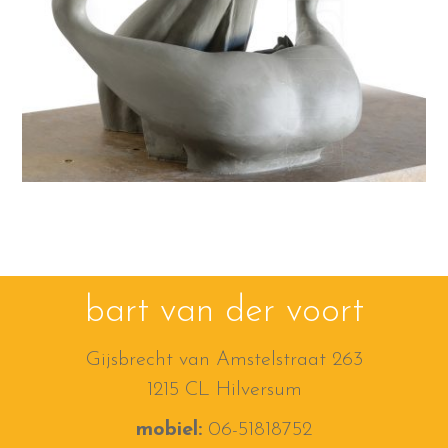
bart van der voort
Gijsbrecht van Amstelstraat 263
1215 CL Hilversum
mobiel:
06-51818752