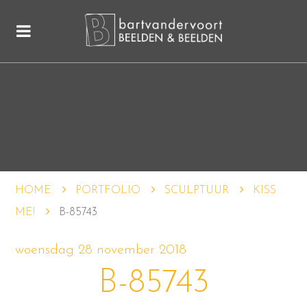
HOME
PORTFOLIO
SCULPTUUR
KISS
ME!
B-85743
woensdag 28 november 2018
B-85743