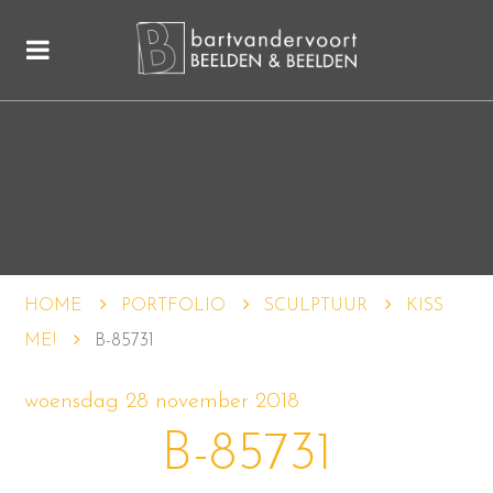
HOME
PORTFOLIO
SCULPTUUR
KISS
ME!
B-85731
woensdag 28 november 2018
B-85731