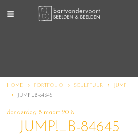
HOME
PORTFOLIO
SCULPTUUR
JUMP!
JUMP!_B-84645
donderdag 8 maart 2018
JUMP!_B-84645