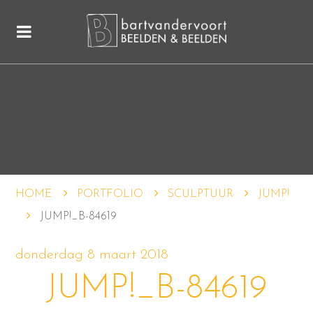
HOME
PORTFOLIO
SCULPTUUR
JUMP!
JUMP!_B-84619
donderdag 8 maart 2018
JUMP!_B-84619