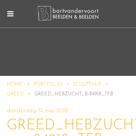
HOME
PORTFOLIO
SCULPTUUR
GREED
GREED_HEBZUCHT_B-84918_TFB
donderdag 31 mei 2018
GREED_HEBZUCH