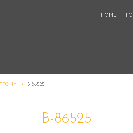
HOME
PO
TTONY
B-86525
B-86525