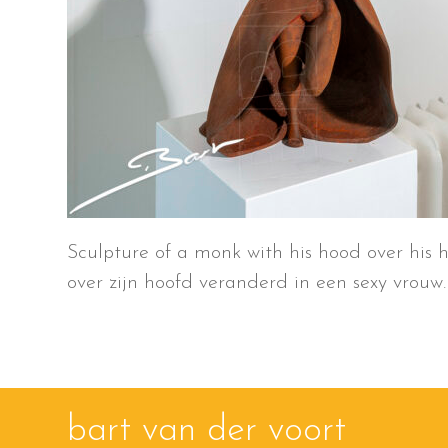
Sculpture of a monk with his hood over his
over zijn hoofd veranderd in een sexy vrouw.
bart van der voort